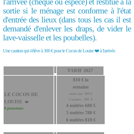
l'arrivée (chèque ou espèce) et restitué à la
sortie si le ménage est conforme à l'état
d'entrée des lieux (dans tous les cas il est
demandé d'enlever les draps, de vider le
lave-vaisselle et les poubelles).
Une caution qui s'élève à 300 € pour le Cocon de Louise ❤️ à l'arrivée.
TARIF 2027
810 € la
semaine
LE COCON DE
week-end 490 €
3 nuitées 590 €
LOUISE
❤️
4 nuitées 680 €
6 personnes
5 nuitées 780 €
6 nuitées 810 €